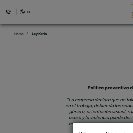
es
Ley Karin del Hotel Regal Pacific en Santiago de Chile. Web Oficial.
Home
Ley Karin
Política preventiva d
“La empresa declara que no tole
en el trabajo, debiendo las rel
género, orientación sexual, ra
acoso y la violencia puede der
estos riesgos para mantener un
son también producto de co