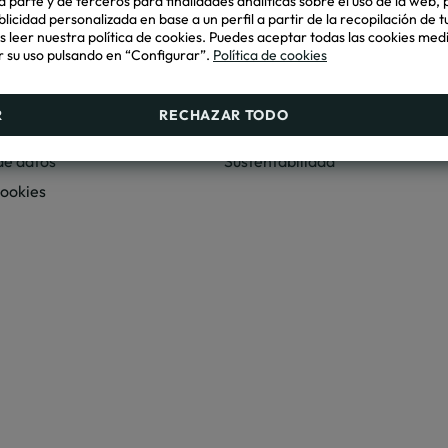
 parte y de terceros para finalidades analíticas sobre el uso de la web, 
por la gerencia como por las personas trabajadoras, que se un
blicidad personalizada en base a un perfil a partir de la recopilación de 
participativo para prevenir y erradicar estas conductas.”
leer nuestra política de cookies. Puedes aceptar todas las cookies med
 su uso pulsando en “Configurar”.
Política de cookies
R
RECHAZAR TODO
MEDIO AMBIENTE
de datos
Sustentabilidad
cookies