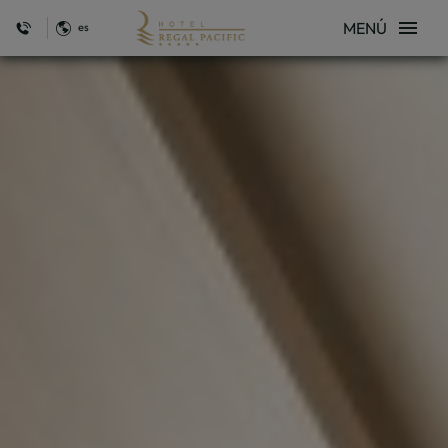
MENÚ
es
Hotel Regal Pacific en Santiago de Chile. Web Oficial